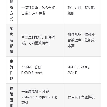
授
权
一次性买断、永久有效，
按年订阅、按功能
方
自带 5 用户免费
加购
式
架
构
组件众多，依赖外
单二进制发行，组件清
与
部数据库，维护成
晰，可内置数据库
部
本高
署
串
流
4K144，自研
4K60，Blast /
性
PXVDIStream
PCoIP
能
纳
平台虚拟机 + 外部
管
VMware / Hyper-V / 物
仅自家平台虚拟机
范
理机
围