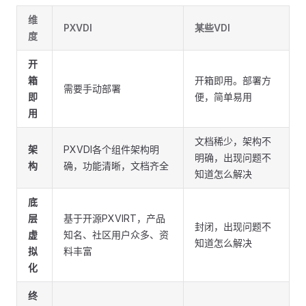
维
PXVDI
某些VDI
度
开
箱
开箱即用。部署方
需要手动部署
即
便，简单易用
用
文档稀少，架构不
架
PXVDI各个组件架构明
明确，出现问题不
构
确，功能清晰，文档齐全
知道怎么解决
底
层
基于开源PXVIRT，产品
封闭，出现问题不
虚
知名、社区用户众多、资
知道怎么解决
拟
料丰富
化
终