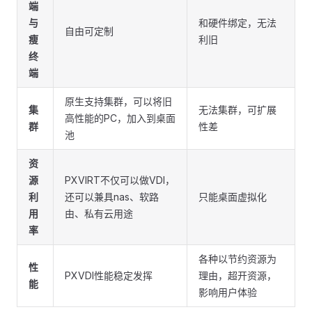
端
与
和硬件绑定，无法
自由可定制
瘦
利旧
终
端
原生支持集群，可以将旧
集
无法集群，可扩展
高性能的PC，加入到桌面
群
性差
池
资
源
PXVIRT不仅可以做VDI，
利
还可以兼具nas、软路
只能桌面虚拟化
用
由、私有云用途
率
各种以节约资源为
性
PXVDI性能稳定发挥
理由，超开资源，
能
影响用户体验