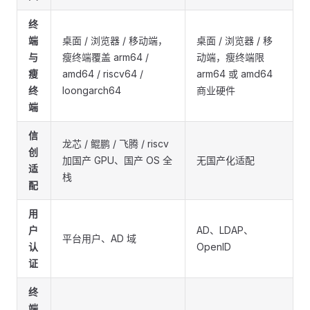
终
端
桌面 / 浏览器 / 移动端，
桌面 / 浏览器 / 移
与
瘦终端覆盖 arm64 /
动端，瘦终端限
瘦
amd64 / riscv64 /
arm64 或 amd64
终
loongarch64
商业硬件
端
信
龙芯 / 鲲鹏 / 飞腾 / riscv
创
加国产 GPU、国产 OS 全
无国产化适配
适
栈
配
用
户
AD、LDAP、
平台用户、AD 域
认
OpenID
证
终
端