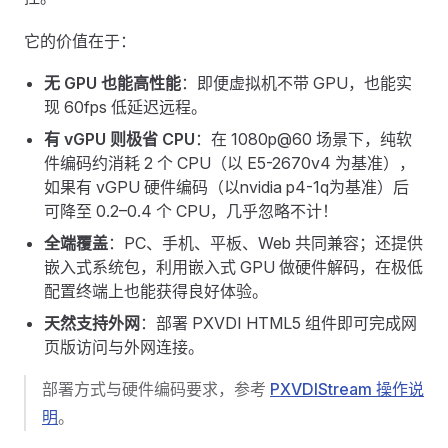
它的价值在于：
无 GPU 也能高性能
：即便虚拟机不带 GPU，也能实
现 60fps 低延迟远程。
有 vGPU 则极省 CPU
：在 1080p@60 场景下，纯软
件编码约消耗 2 个 CPU（以 E5-2670v4 为基准），
如果有 vGPU 硬件编码（以nvidia p4-1q为基准）后
可降至 0.2–0.4 个 CPU，几乎忽略不计！
全端覆盖
：PC、手机、平板、Web 共同兼容；还提供
嵌入式系统包，利用嵌入式 GPU 做硬件解码，在极低
配置终端上也能获得良好体验。
天然支持外网
：部署 PXVDI HTML5 组件即可完成网
页版访问与外网连接。
部署方式与硬件编码要求，参考
PXVDIStream 操作说
明
。